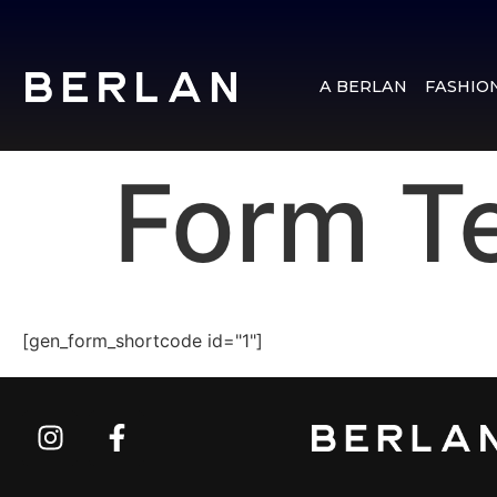
A BERLAN
FASHIO
Form T
[gen_form_shortcode id="1"]